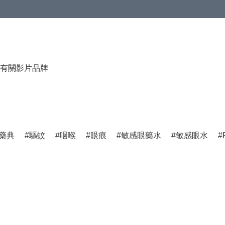
有關影片
品牌
藥典
驅蚊
咽喉
眼痕
敏感眼藥水
敏感眼水