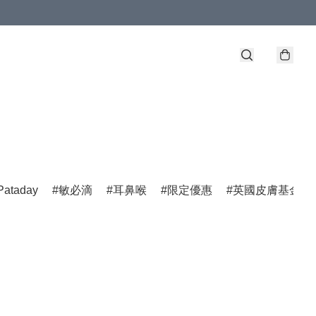
Pataday
敏必滴
耳鼻喉
限定優惠
英國皮膚基金會