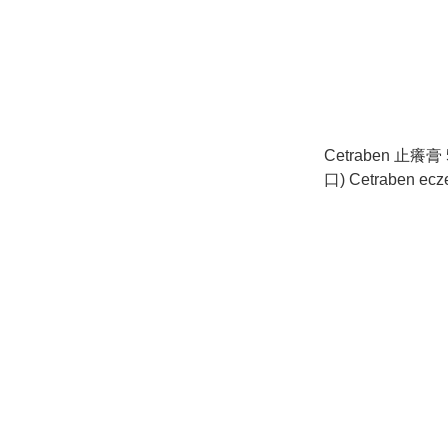
Cetraben 止癢膏 50克
口) Cetraben ecz
relief balm 50g (P