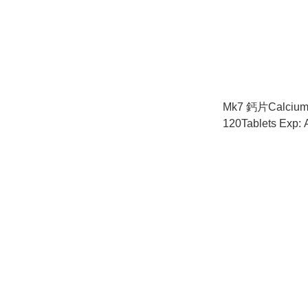
Mk7 鈣片Calcium 
120Tablets Exp:
行貨)