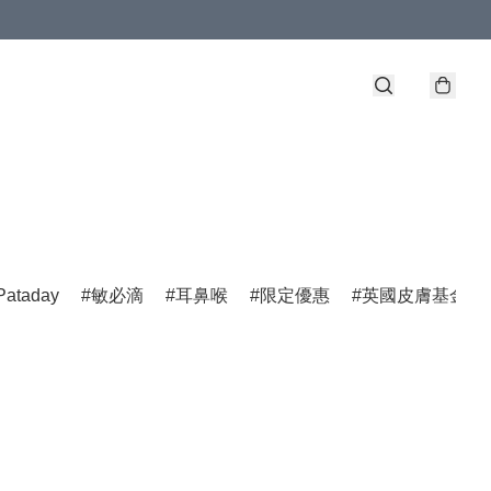
Pataday
敏必滴
耳鼻喉
限定優惠
英國皮膚基金會