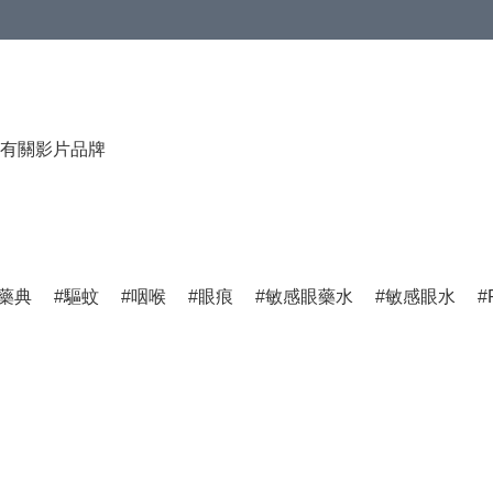
有關影片
品牌
藥典
驅蚊
咽喉
眼痕
敏感眼藥水
敏感眼水