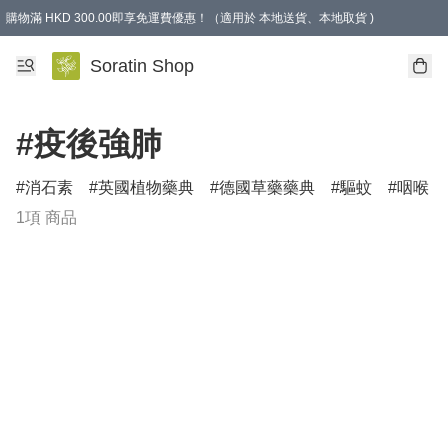
購物滿 HKD 300.00即享免運費優惠！（適用於 本地送貨、本地取貨 )
Soratin Shop
#疫後強肺
消石素
英國植物藥典
德國草藥藥典
驅蚊
咽喉
1項 商品