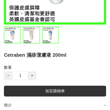
Cetraben 濕疹潔膚液 200ml
數量
−
+
加至購物車
簡介
−