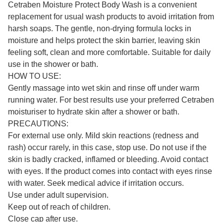
Cetraben Moisture Protect Body Wash is a convenient
replacement for usual wash products to avoid irritation from
harsh soaps. The gentle, non-drying formula locks in
moisture and helps protect the skin barrier, leaving skin
feeling soft, clean and more comfortable. Suitable for daily
use in the shower or bath.
HOW TO USE:
Gently massage into wet skin and rinse off under warm
running water. For best results use your preferred Cetraben
moisturiser to hydrate skin after a shower or bath.
PRECAUTIONS:
For external use only. Mild skin reactions (redness and
rash) occur rarely, in this case, stop use. Do not use if the
skin is badly cracked, inflamed or bleeding. Avoid contact
with eyes. If the product comes into contact with eyes rinse
with water. Seek medical advice if irritation occurs.
Use under adult supervision.
Keep out of reach of children.
Close cap after use.