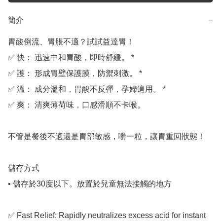
簡介
−
胃酸倒流、胃脹不適？試試益達胃！

✅ 快： 迅速中和胃酸，即時舒緩。 *

✅ 護： 形成胃壁保護膜，防禦刺激。 *

✅ 溫： 成分溫和，胃酸不反彈，孕婦適用。 *

✅ 爽： 清爽薄荷味，口感滑順不卡喉。

不管是餐後不適還是胃部敏感，嚼一粒，讓胃重回狀態！

儲存方式

• 儲存於30度以下。放置於兒童無法接觸的地方

✅ Fast Relief: Rapidly neutralizes excess acid for instant 