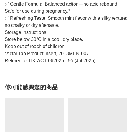
✅ Gentle Formula: Balanced action—no acid rebound.
Safe for use during pregnancy.*
✅ Refreshing Taste: Smooth mint flavor with a silky texture;
no chalky or dry aftertaste.
Storage Instructions:
Store below 30°C in a cool, dry place.
Keep out of reach of children.
*Actal Tab Product Insert, 2013MEN-007-1
Reference: HK-ACT-062025-195 (Jul 2025)
你可能感興趣的商品