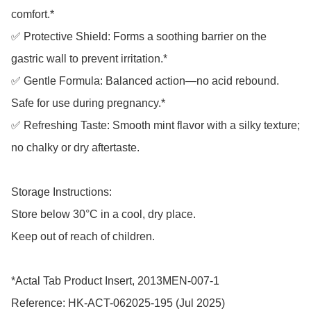
comfort.*

✅ Protective Shield: Forms a soothing barrier on the 
gastric wall to prevent irritation.*

✅ Gentle Formula: Balanced action—no acid rebound. 
Safe for use during pregnancy.*

✅ Refreshing Taste: Smooth mint flavor with a silky texture; 
no chalky or dry aftertaste.

Storage Instructions:

Store below 30°C in a cool, dry place.

Keep out of reach of children.

*Actal Tab Product Insert, 2013MEN-007-1
