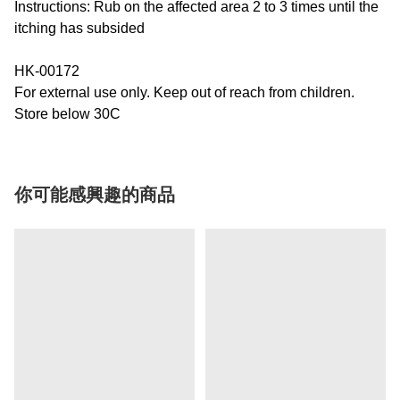
Instructions: Rub on the affected area 2 to 3 times until the
itching has subsided
HK-00172
For external use only. Keep out of reach from children.
Store below 30C
你可能感興趣的商品