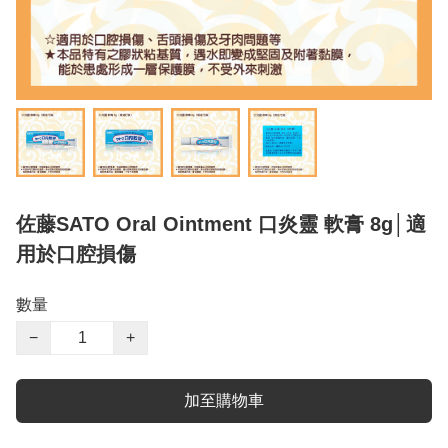
佐藤SATO Oral Ointment 口炎靈 軟膏 8g│適
用於口腔損傷
數量
−
+
加至購物車